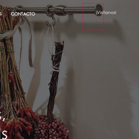
¡Visítanos!
G
CONTACTO
,
s